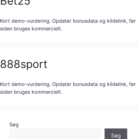
Bet25
Kort demo-vurdering. Opdater bonusdata og kildelink, før
siden bruges kommercielt.
888sport
Kort demo-vurdering. Opdater bonusdata og kildelink, før
siden bruges kommercielt.
Søg
Søg