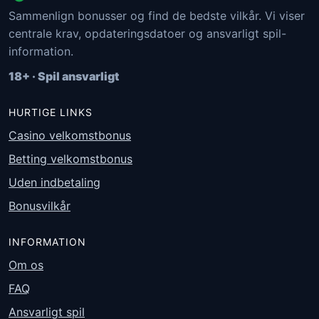
Sammenlign bonusser og find de bedste vilkår. Vi viser
centrale krav, opdateringsdatoer og ansvarligt spil-
information.
18+ · Spil ansvarligt
HURTIGE LINKS
Casino velkomstbonus
Betting velkomstbonus
Uden indbetaling
Bonusvilkår
INFORMATION
Om os
FAQ
Ansvarligt spil