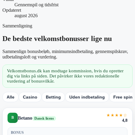
Gennemspil og tidsfrist
Opdateret
august 2026
Sammenligning
De bedste velkomstbonusser lige nu
Sammenlign bonusbeløb, minimumsindbetaling, gennemspilskrav,
udbetalingsloft og vurdering.
Velkomstbonus.dk kan modtage kommission, hvis du opretter
dig via links på siden. Det påvirker ikke vores redaktionelle
vurdering af bonusvilkår.
Alle
Casino
Betting
Uden indbetaling
Free spins
★★★★☆
Betano
B
Dansk licens
4,8
BONUS