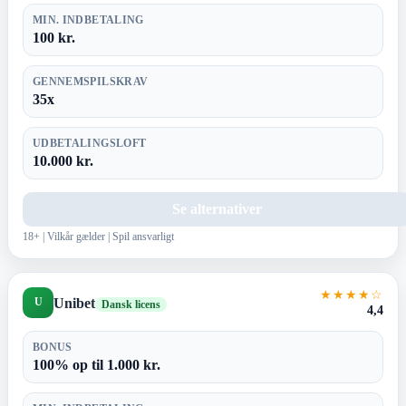
MIN. INDBETALING
100 kr.
GENNEMSPILSKRAV
35x
UDBETALINGSLOFT
10.000 kr.
Se alternativer
18+ | Vilkår gælder | Spil ansvarligt
★★★★☆
Unibet
U
Dansk licens
4,4
BONUS
100% op til 1.000 kr.