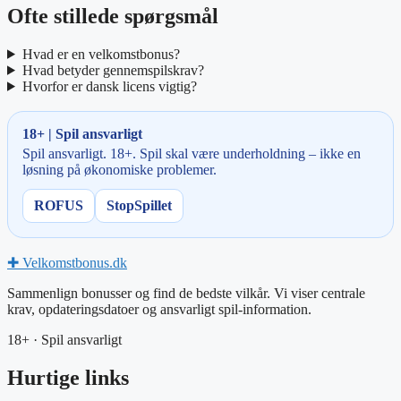
Ofte stillede spørgsmål
Hvad er en velkomstbonus?
Hvad betyder gennemspilskrav?
Hvorfor er dansk licens vigtig?
18+ | Spil ansvarligt
Spil ansvarligt. 18+. Spil skal være underholdning – ikke en
løsning på økonomiske problemer.
ROFUS
StopSpillet
✚
Velkomstbonus.dk
Sammenlign bonusser og find de bedste vilkår. Vi viser centrale
krav, opdateringsdatoer og ansvarligt spil-information.
18+ · Spil ansvarligt
Hurtige links