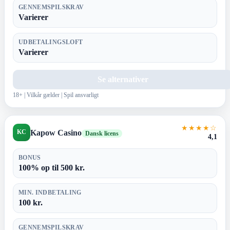
GENNEMSPILSKRAV
Varierer
UDBETALINGSLOFT
Varierer
Se alternativer
18+ | Vilkår gælder | Spil ansvarligt
★★★★☆
Kapow Casino
KC
Dansk licens
4,1
BONUS
100% op til 500 kr.
MIN. INDBETALING
100 kr.
GENNEMSPILSKRAV