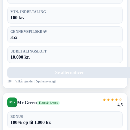
MIN. INDBETALING
100 kr.
GENNEMSPILSKRAV
35x
UDBETALINGSLOFT
10.000 kr.
Se alternativer
18+ | Vilkår gælder | Spil ansvarligt
★★★★☆
Mr Green
MG
Dansk licens
4,5
BONUS
100% op til 1.000 kr.