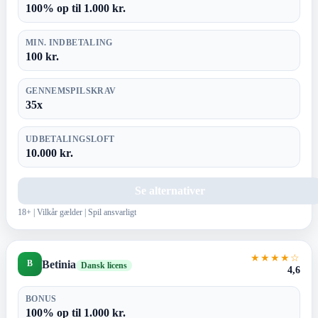
100% op til 1.000 kr.
MIN. INDBETALING
100 kr.
GENNEMSPILSKRAV
35x
UDBETALINGSLOFT
10.000 kr.
Se alternativer
18+ | Vilkår gælder | Spil ansvarligt
★★★★☆
Betinia
B
Dansk licens
4,6
BONUS
100% op til 1.000 kr.