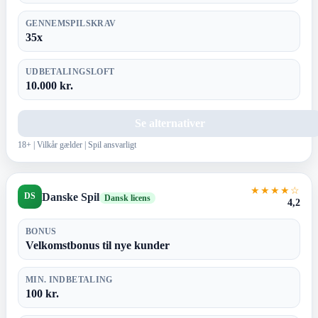
GENNEMSPILSKRAV
35x
UDBETALINGSLOFT
10.000 kr.
Se alternativer
18+ | Vilkår gælder | Spil ansvarligt
★★★★☆
Danske Spil
DS
Dansk licens
4,2
BONUS
Velkomstbonus til nye kunder
MIN. INDBETALING
100 kr.