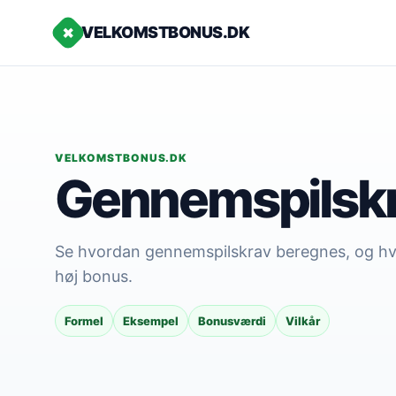
✚
VELKOMSTBONUS.DK
VELKOMSTBONUS.DK
Gennemspilskra
Se hvordan gennemspilskrav beregnes, og hvor
høj bonus.
Formel
Eksempel
Bonusværdi
Vilkår