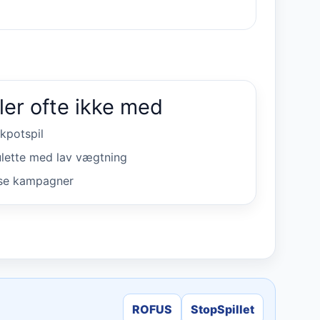
ler ofte ikke med
kpotspil
lette med lav vægtning
se kampagner
ROFUS
StopSpillet