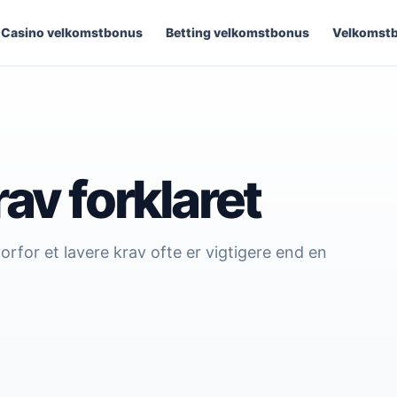
Casino velkomstbonus
Betting velkomstbonus
Velkomstb
v forklaret
for et lavere krav ofte er vigtigere end en