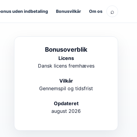
⌕
onus uden indbetaling
Bonusvilkår
Om os
Bonusoverblik
Licens
Dansk licens fremhæves
Vilkår
Gennemspil og tidsfrist
Opdateret
august 2026