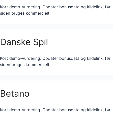
Kort demo-vurdering. Opdater bonusdata og kildelink, før
siden bruges kommercielt.
Danske Spil
Kort demo-vurdering. Opdater bonusdata og kildelink, før
siden bruges kommercielt.
Betano
Kort demo-vurdering. Opdater bonusdata og kildelink, før