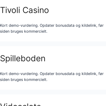
Tivoli Casino
Kort demo-vurdering. Opdater bonusdata og kildelink, før
siden bruges kommercielt.
Spilleboden
Kort demo-vurdering. Opdater bonusdata og kildelink, før
siden bruges kommercielt.