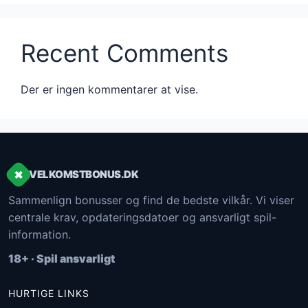
Recent Comments
Der er ingen kommentarer at vise.
✚
VELKOMSTBONUS.DK
Sammenlign bonusser og find de bedste vilkår. Vi viser
centrale krav, opdateringsdatoer og ansvarligt spil-
information.
18+ · Spil ansvarligt
HURTIGE LINKS